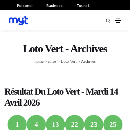
Personal
Business
Tourist
Loto Vert - Archives
home
> infos >
Loto Vert
> Archives
Résultat Du Loto Vert - Mardi 14
Avril 2026
1
4
13
22
23
25