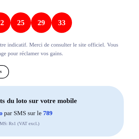
22
25
29
33
re indicatif. Merci de consulter le site officiel. Vous
rage pour réclamer vos gains.
s
ts du loto sur votre mobile
o
par SMS sur le
789
SMS: Rs1 (VAT excl.)