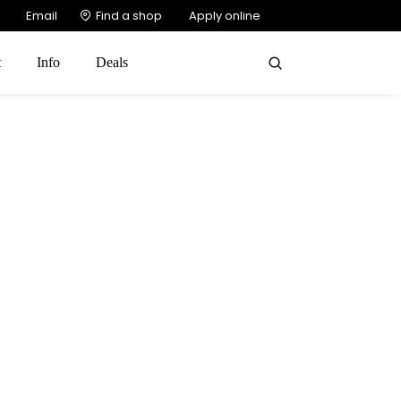
Email
Find a shop
Apply online
t
Info
Deals