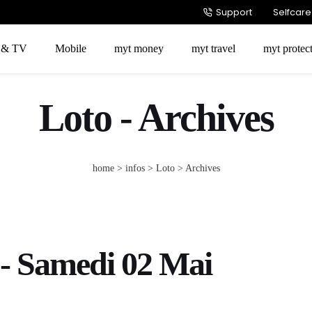
Support
Selfcare
t & TV
Mobile
myt money
myt travel
myt protec
Loto - Archives
home
> infos >
Loto
> Archives
 - Samedi 02 Mai