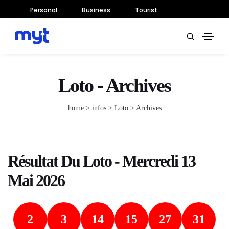
Personal
Business
Tourist
Loto - Archives
home
> infos >
Loto
> Archives
Résultat Du Loto - Mercredi 13
Mai 2026
2
3
14
15
27
31